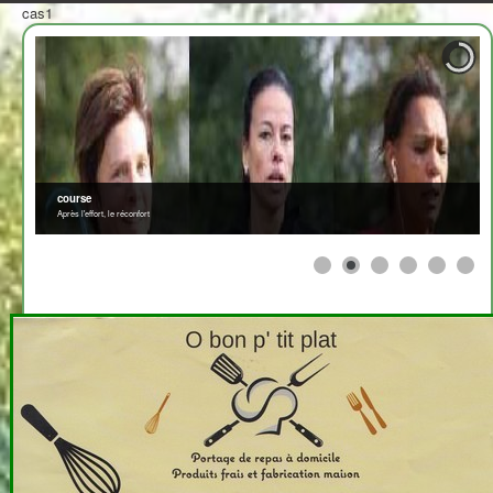
cas1
course
Après l'effort, le réconfort
≡
>
<
2708310
x
Afficher par