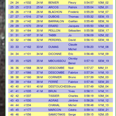
24
24
n°032
24 M
BENIER
Fleury
0:54:57
V3M_02
25
25
n°213
25 M
ARCOS
Patrick
0:55:04
V2M_01
26
26
n°118
26 M
BLACHON
Frederic
0:55:29
V1M_07
27
27
n°016
27 M
DUBOIS
Thomas
0:55:32
SEM_15
28
28
n°142
28 M
BARRALON
Gaëtan
0:55:49
SEM_16
29
29
n°070
29 M
ERARD
Jacques
0:55:50
V3M_03
30
30
n°184
30 M
PEILLON
Sébastien
0:55:58
SEM_17
31
31
n°197
31 M
TABBI
Jo
0:56:09
V2M_02
32
32
n°186
32 M
PERDREL
David
0:56:10
SEM_18
Claude
33
33
n°162
33 M
DUMAS
0:56:20
V1M_08
Michel
34
34
n°101
34 M
DICONNE
Eric
0:56:48
V1M_09
Okmby
35
35
n°025
35 M
MBOUISSOU
0:57:10
SEM_19
Benoi
36
36
n°068
36 M
DESCOMBE
Noé
0:57:27
MIM_01
37
37
n°066
37 M
DESCOMBE
Fabrice
0:57:34
V1M_10
38
38
n°160
38 M
CORNIER
Bruno
0:57:39
V2M_03
39
39
n°164
39 M
FERRÉ
Fabrice
0:57:46
SEM_20
40
40
n°161
40 M
DESTOUCHES
Bruno
0:57:49
V2M_04
41
41
n°035
41 M
BRUN
Yves
0:58:11
V1M_11
42
42
n°237
TISSIER
Charles
0:58:19
V3M_04
43
43
n°030
AGRAS
Jérôme
0:58:26
V1M_12
44
44
n°234
CHANAL
Michel
0:58:48
V1M_13
45
45
n°177
MARCON
Cédric
0:59:14
SEM_21
46
46
n°056
SAMIOTAKIS
Serge
0:59:15
V2M_05