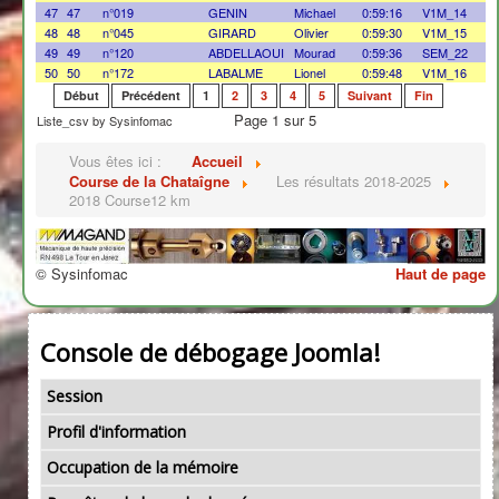
47
47
n°019
GENIN
Michael
0:59:16
V1M_14
48
48
n°045
GIRARD
Olivier
0:59:30
V1M_15
49
49
n°120
ABDELLAOUI
Mourad
0:59:36
SEM_22
50
50
n°172
LABALME
Lionel
0:59:48
V1M_16
Début
Précédent
1
2
3
4
5
Suivant
Fin
Page 1 sur 5
Liste_csv by Sysinfomac
Vous êtes ici :
Accueil
Course de la Chataîgne
Les résultats 2018-2025
2018 Course12 km
© Sysinfomac
Haut de page
Console de débogage Joomla!
Session
Profil d'information
Occupation de la mémoire