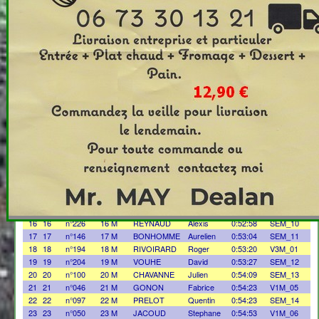
Clt
Doss.
Clt Sx
Prenom
Temps
Clt_Cat
Nom
1
1
n°065
1 M
DERAIL
Florent
0:45:44
SEM_01
2
2
n°112
2 M
BONNEFOY
Cédric
0:46:42
SEM_02
3
3
n°119
3 M
DEBROUCKER
Guillaume
0:47:05
SEM_03
4
4
n°192
4 M
RICHARD
Alexandre
0:47:12
SEM_04
5
5
n°239
5 M
VALOUR
Paul Henri
0:48:23
SEM_05
6
6
n°159
6 M
CORGIER
Matthieu
0:48:50
CJEM_01
7
7
n°099
7 M
BOULARD
Clément
0:50:11
SEM_06
8
8
n°224
8 M
PICHON
Olivier
0:50:23
V1M_01
9
9
n°163
9 M
FAURE
Christophe
0:50:48
V1M_02
10
10
n°153
10 M
CHANGEAT
Bruno
0:51:07
V1M_03
11
11
n°123
11 M
CHENAUD
Jordan
0:51:17
SEM_07
12
12
n°216
12 M
WARTEL
Nicolas
0:51:31
V1M_04
13
13
n°006
13 M
MANDON
Alexandre
0:51:48
CJEM_02
14
14
n°217
14 M
GESSEN
Mathieu
0:51:58
SEM_08
15
15
n°223
15 M
MALZIEU
Rémi
0:52:56
SEM_09
16
16
n°226
16 M
REYNAUD
Alexis
0:52:58
SEM_10
17
17
n°146
17 M
BONHOMME
Aurelien
0:53:04
SEM_11
18
18
n°194
18 M
RIVOIRARD
Roger
0:53:20
V3M_01
19
19
n°204
19 M
VOUHE
David
0:53:27
SEM_12
20
20
n°100
20 M
CHAVANNE
Julien
0:54:09
SEM_13
21
21
n°046
21 M
GONON
Fabrice
0:54:23
V1M_05
22
22
n°097
22 M
PRELOT
Quentin
0:54:23
SEM_14
23
23
n°050
23 M
JACOUD
Stephane
0:54:53
V1M_06