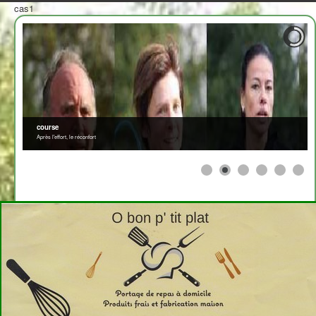
cas1
course
Après l'effort, le réconfort
≡
>
<
2708310
x
Afficher par