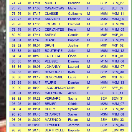
74
74
01:17:01
MAYOR
Brendon
M
SEM
SEM_27
75
75
01:17:08
CASANOVAS
Marie
F
SEF
SEF_09
76
76
01:17:17
CLAISSE
Guillaume
M
M0M
M0M_11
77
77
01:17:34
SAUVINET
Frederic
M
M3M
M3M_06
78
78
01:17:35
JOURGET
Clément
M
SEM
SEM_28
79
79
01:17:40
CERVANTES
Kevin
M
M1M
M1M_05
80
80
01:17:41
SARKIS
Camille
F
M0F
M0F_01
81
81
01:17:49
BLANC
Baptiste
M
SEM
SEM_29
82
82
01:18:04
BRUN
Justine
F
M0F
M0F_02
83
83
01:18:57
BOUTEYRE
Julien
M
M0M
M0M_12
84
84
01:18:59
FALLETTA
Élodie
F
M1F
M1F_01
85
85
01:19:03
PELISSE
Damien
M
M1M
M1M_06
86
86
01:19:06
JOHANNY
Laurent
M
M3M
M3M_07
87
87
01:19:12
BENBOUZID
Ilyas
M
SEM
SEM_30
88
88
01:19:17
DESCOMBE
Laure
F
M2F
M2F_03
89
89
01:19:17
FAURIE
Damien
M
M0M
M0M_13
90
90
01:19:20
JACQUEMOND
Julie
F
SEF
SEF_10
91
91
01:19:22
CALEYRON
Alizée
F
SEF
SEF_11
92
92
01:19:22
VERMARE
Sacha
M
SEM
SEM_31
93
93
01:19:25
BÉNIER
Cédric
M
M2M
M2M_07
94
94
01:19:31
COLLY
Sylvain
M
SEM
SEM_32
95
95
01:19:45
CHAMPET
Xavier
M
M3M
M3M_08
96
96
01:20:05
MAZENOD
Florian
M
SEM
SEM_33
97
97
01:20:08
TEYSSIER
Jeremie
M
SEM
SEM_34
98
98
01:20:13
BERTHOLLET
Baptiste
M
ESM
ESM_03