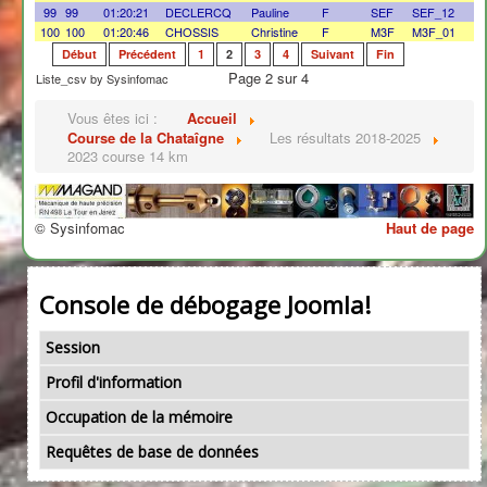
99
99
01:20:21
DECLERCQ
Pauline
F
SEF
SEF_12
100
100
01:20:46
CHOSSIS
Christine
F
M3F
M3F_01
Début
Précédent
1
2
3
4
Suivant
Fin
Page 2 sur 4
Liste_csv by Sysinfomac
Vous êtes ici :
Accueil
Course de la Chataîgne
Les résultats 2018-2025
2023 course 14 km
© Sysinfomac
Haut de page
Console de débogage Joomla!
Session
Profil d'information
Occupation de la mémoire
Requêtes de base de données