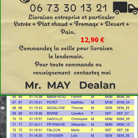
Clt
Temps
Prénom
sexe
Cat
clt_cat
Nom
51
51
01:12:32
REYMOND
Steve
M
M0M
M0M_08
52
52
01:12:37
TISSOT
Loic
M
SEM
SEM_20
53
53
01:12:44
MEBARKIA
Youcef
M
M6M
M6M_01
54
54
01:12:54
COL
Mathias
M
M3M
M3M_04
55
55
01:13:03
SATRE
Samuel
M
SEM
SEM_21
56
56
01:13:06
THUEL
Emilien
M
SEM
SEM_22
57
57
01:13:12
MALSERT
Célestin
M
SEM
SEM_23
58
58
01:13:18
CHARAVIN
Laurent
M
M4M
M4M_03
59
59
01:13:32
PRUDHOMME
Solène
F
SEF
SEF_05
60
60
01:13:32
PALABOST
YVES
M
M4M
M4M_04
61
61
01:14:28
CLUZEL
Laurent
M
M1M
M1M_03
62
62
01:14:36
PERRET
Patrice
M
M4M
M4M_05
63
63
01:14:55
DICHARRY
Anne-Lise
F
M2F
M2F_02
64
64
01:15:11
MARTIN
Amandine
F
SEF
SEF_06
65
65
01:15:38
VEYRI
Simon
M
SEM
SEM_24
66
66
01:15:38
MAINFROID
Florent
M
M0M
M0M_09
67
67
01:15:41
POYET
Matthieu
M
M1M
M1M_04
68
68
01:15:43
ANZALONE
Thomas
M
SEM
SEM_25
69
69
01:15:46
BERNE
Candice
F
SEF
SEF_07
70
70
01:15:57
DADOLLE
Christophe
M
M3M
M3M_05
71
71
01:16:11
PEYRACHE
Sébastien
M
M0M
M0M_10
72
72
01:16:31
FALCON
Marie
F
SEF
SEF_08
73
73
01:16:35
TEYSSIER
Loïc
M
SEM
SEM_26