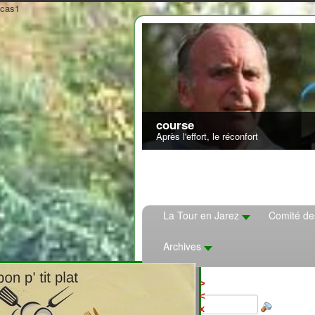
cas1
La Tour en Jarez
Comité de
Archives
2708310
>
<
x