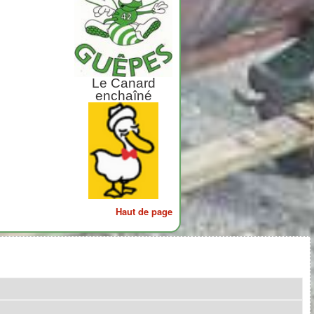
Le Canard
enchaîné
Haut de page