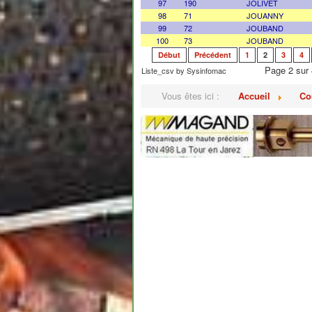
97
190
JOLIVET
98
71
JOUANNY
99
72
JOUBAND
100
73
JOUBAND
Début
Précédent
1
2
3
4
Page 2 sur 
Liste_csv by Sysinfomac
Vous êtes ici :
Accueil
Co