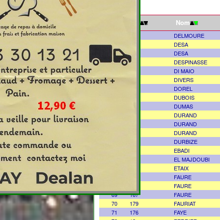
Clt
Nom
51
153
DELMOURE
52
112
DESA
53
133
DESA
54
144
DESPINASSE
55
93
DI MAIO
56
42
DIVERS
57
136
DOREL
58
100
DUBOIS
59
85
DUMAS
60
23
DURAND
61
166
DURAND
62
182
DURAND
63
18
DURBIZE
64
79
EBADI
65
35
EL MAJDOUBI
66
70
ETAIX
67
4
FAURE
68
111
FAURE
69
167
FAURE
70
179
FAURIAT
71
176
FAYE