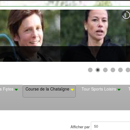
s Fętes
Course de la Chataîgne
Tour Sports Loisirs
Afficher par