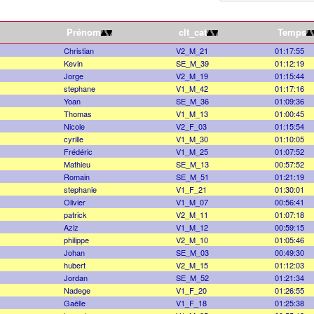
Prénom
clt_cat
Temps
Christian
V2_M_21
01:17:55
Kevin
SE_M_39
01:12:19
Jorge
V2_M_19
01:15:44
stephane
V1_M_42
01:17:16
Yoan
SE_M_36
01:09:36
Thomas
V1_M_13
01:00:45
Nicole
V2_F_03
01:15:54
cyrille
V1_M_30
01:10:05
Frédéric
V1_M_25
01:07:52
Mathieu
SE_M_13
00:57:52
Romain
SE_M_51
01:21:19
stephanie
V1_F_21
01:30:01
Olivier
V1_M_07
00:56:41
patrick
V2_M_11
01:07:18
Aziz
V1_M_12
00:59:15
philippe
V2_M_10
01:05:46
Johan
SE_M_03
00:49:30
hubert
V2_M_15
01:12:03
Jordan
SE_M_52
01:21:34
Nadege
V1_F_20
01:26:55
Gaëlle
V1_F_18
01:25:38