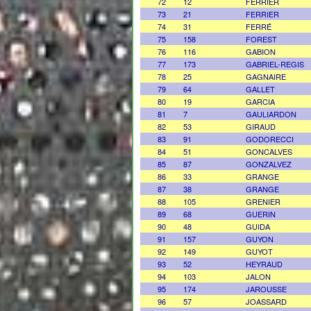
72
12
FERRIER
73
21
FERRIER
74
31
FERRÉ
75
158
FOREST
76
116
GABION
77
173
GABRIEL-REGIS
78
25
GAGNAIRE
79
64
GALLET
80
19
GARCIA
81
7
GAULIARDON
82
53
GIRAUD
83
91
GODORECCI
84
51
GONCALVES
85
87
GONZALVEZ
86
33
GRANGE
87
38
GRANGE
88
105
GRENIER
89
68
GUERIN
90
48
GUIDA
91
157
GUYON
92
149
GUYOT
93
52
HEYRAUD
94
103
JALON
95
174
JAROUSSE
96
57
JOASSARD