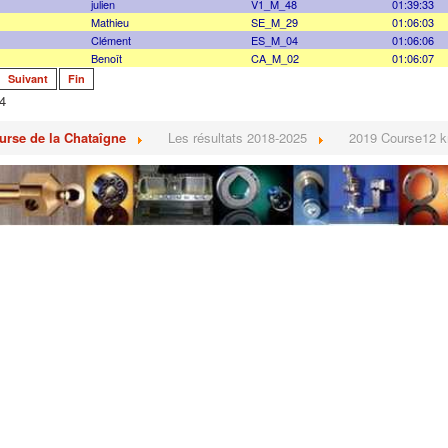
julien
V1_M_48
01:39:33
Mathieu
SE_M_29
01:06:03
Clément
ES_M_04
01:06:06
Benoît
CA_M_02
01:06:07
Suivant
Fin
4
urse de la Chataîgne
Les résultats 2018-2025
2019 Course12 