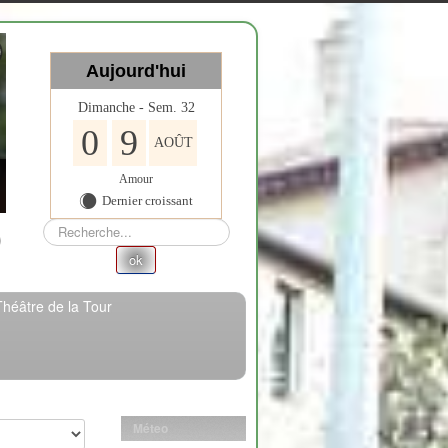
Aujourd'hui
Dimanche - Sem. 32
0
9
AOÛT
Amour
Dernier croissant
X
Rechercher
ok
Théâtre de la Tour
Méteo