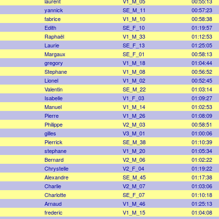
laurent
V1_M_05
00:55:13
yannick
SE_M_11
00:57:23
fabrice
V1_M_10
00:58:38
Edith
SE_F_10
01:19:57
Raphaël
V1_M_33
01:12:53
Laurie
SE_F_13
01:25:05
Margaux
SE_F_01
00:58:13
gregory
V1_M_18
01:04:44
Stephane
V1_M_08
00:56:52
Lionel
V1_M_02
00:52:45
Valentin
SE_M_22
01:03:14
Isabelle
V1_F_03
01:09:27
Manuel
V1_M_14
01:02:53
Pierre
V1_M_26
01:08:09
Philippe
V2_M_03
00:58:51
gilles
V3_M_01
01:00:06
Pierrick
SE_M_38
01:10:39
stephane
V1_M_20
01:05:34
Bernard
V2_M_06
01:02:22
Chrystelle
V2_F_04
01:19:22
Alexandre
SE_M_45
01:17:38
Charlie
V2_M_07
01:03:06
Charlotte
SE_F_07
01:10:18
Arnaud
V1_M_46
01:25:13
frederic
V1_M_15
01:04:08