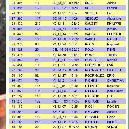
24
394
18
SE_M_13
0:54:55
SIOR
Adrien
25
395
160
SE_F_12
1:16:33
SIOR
Laetitia
26
314
106
V1_M_31
1:8:54
SIFFLET
Eric
27
393
117
SE_M_45
1:10:6
SESQUÉ
Alexandre
28
439
219
V2_M_31
1:28:49
SAUZET
PHILIPPE
29
391
167
SE_M_54
1:17:44
SACRE
jerome
30
449
87
V2_M_14
1:6:25
SACCA
BERNARD
31
438
195
V1_M_50
1:22:31
SABOT
NADINE
32
274
83
V1_M_24
1:5:51
ROUX
Raphaël
33
428
20
CEJ_M_01
0:55:32
ROUX
REMI
34
313
129
V1_M_38
1:11:45
ROST
Thierry
35
389
212
V2_F_11
1:27:25
ROMEYER
martine
36
454
186
V1_F_17
1:20:23
ROGNERUD
EVA
37
193
27
SE_M_19
0:57:9
RODRIGUEZ
MATHIEU
38
195
92
V1_M_27
1:7:18
RODRIGUEZ
ERIC
39
471
70
V1_M_21
1:4:9
RIGHINI
CHRISTIAN
40
359
115
SE_F_04
1:9:40
RIFFARD
fabienne
41
360
105
V3_M_06
1:8:41
RIFFARD
jean-claude
42
197
118
V3_M_08
1:10:13
RICHARD
LUC
43
273
172
CEJ_F_03
1:17:57
RICHARD
Estelle
44
185
113
V3_M_07
1:9:25
RICCI
ROGER
45
299
84
SE_F_01
1:5:54
REGNIER
Aurélie
46
300
116
SE_M_44
1:9:53
REGNIER
David
47
180
210
V1_M_52
1:26:58
RATHIER
PIERRE
48
191
42
V2_M_07
0:59:51
RAMAIN
SERGE