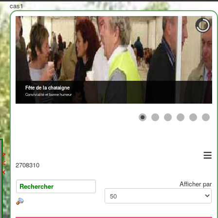
cas1
Fête de la chataigne
Convivialité et bonne humeur
≡
>
<
2708310
x
Afficher par