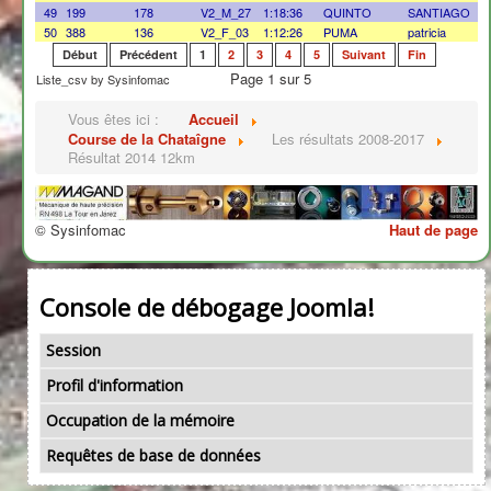
49
199
178
V2_M_27
1:18:36
QUINTO
SANTIAGO
50
388
136
V2_F_03
1:12:26
PUMA
patricia
Début
Précédent
1
2
3
4
5
Suivant
Fin
Page 1 sur 5
Liste_csv by Sysinfomac
Vous êtes ici :
Accueil
Course de la Chataîgne
Les résultats 2008-2017
Résultat 2014 12km
© Sysinfomac
Haut de page
Console de débogage Joomla!
Session
Profil d'information
Occupation de la mémoire
Requêtes de base de données