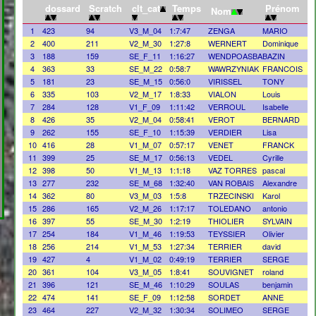
dossard
Scratch
clt_cat
Temps
Prénom
Nom
1
423
94
V3_M_04
1:7:47
ZENGA
MARIO
2
400
211
V2_M_30
1:27:8
WERNERT
Dominique
3
188
159
SE_F_11
1:16:27
WENDPOASBA
BAZIN
4
363
33
SE_M_22
0:58:7
WAWRZYNIAK
FRANCOIS
5
181
23
SE_M_15
0:56:0
VIRISSEL
TONY
6
335
103
V2_M_17
1:8:33
VIALON
Louis
7
284
128
V1_F_09
1:11:42
VERROUL
Isabelle
8
426
35
V2_M_04
0:58:41
VEROT
BERNARD
9
262
155
SE_F_10
1:15:39
VERDIER
Lisa
10
416
28
V1_M_07
0:57:17
VENET
FRANCK
11
399
25
SE_M_17
0:56:13
VEDEL
Cyrille
12
398
50
V1_M_13
1:1:18
VAZ TORRES
pascal
13
277
232
SE_M_68
1:32:40
VAN ROBAIS
Alexandre
14
362
80
V3_M_03
1:5:8
TRZECINSKI
Karol
15
286
165
V2_M_26
1:17:17
TOLEDANO
antonio
16
397
55
SE_M_30
1:2:19
THIOLIER
SYLVAIN
17
254
184
V1_M_46
1:19:53
TEYSSIER
Olivier
18
256
214
V1_M_53
1:27:34
TERRIER
david
19
427
4
V1_M_02
0:49:19
TERRIER
SERGE
20
361
104
V3_M_05
1:8:41
SOUVIGNET
roland
21
396
121
SE_M_46
1:10:29
SOULAS
benjamin
22
474
141
SE_F_09
1:12:58
SORDET
ANNE
23
464
227
V2_M_32
1:30:34
SOLIMEO
SERGE