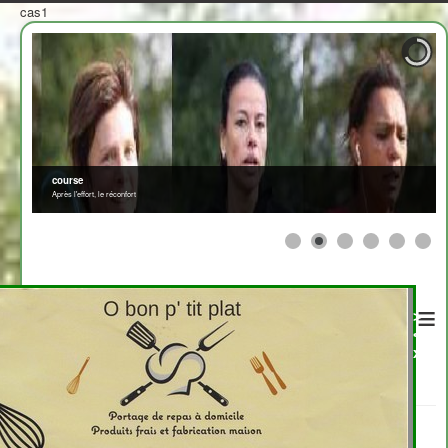
cas1
≡
>
<
2708310
x
Tour Sports Loisirs
fête de la musique