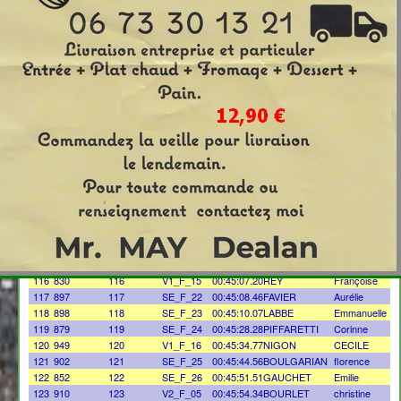
Numéro
Scratch
clt_cat
Temps
Prénom
Nom
101
820
101
V1_F_10
00:42:19.11
DELAINE
Myriam
102
849
102
V2_M_10
00:42:52.36
ORSET
Eric
103
918
103
SE_F_18
00:43:06.88
JULLIEN
PERRINE
104
951
104
V3_F_01
00:43:13.80
GIULIANA
ARLETTE
105
876
105
CJE_F_05
00:43:15.82
SERNESI
marie
106
942
106
V1_F_11
00:43:19.85
MAGNUS
PATRICIA
107
861
107
V1_F_12
00:43:20.00
SZULCZYNSKI
isabelle
108
856
108
SE_M_26
00:43:25.72
BONTEMPS
Mathias
109
846
109
V1_F_13
00:43:29.38
DI TRAPANI
angelique
110
938
110
V1_F_14
00:44:15.29
PLOTON
ISABELLE
111
812
111
SE_F_19
00:44:31.67
FREYCON
Amandine
112
824
112
SE_F_20
00:44:32.19
RIIVOLLIER
Aurélie
113
803
113
SE_M_27
00:44:44.86
MAYOUD
Thibaut
114
959
114
CJE_M_11
00:44:58.02
RABATEL
CYRIL
115
821
115
SE_F_21
00:45:03.33
MAGAND
sophie
116
830
116
V1_F_15
00:45:07.20
REY
Françoise
117
897
117
SE_F_22
00:45:08.46
FAVIER
Aurélie
118
898
118
SE_F_23
00:45:10.07
LABBE
Emmanuelle
119
879
119
SE_F_24
00:45:28.28
PIFFARETTI
Corinne
120
949
120
V1_F_16
00:45:34.77
NIGON
CECILE
121
902
121
SE_F_25
00:45:44.56
BOULGARIAN
florence
122
852
122
SE_F_26
00:45:51.51
GAUCHET
Emilie
123
910
123
V2_F_05
00:45:54.34
BOURLET
christine