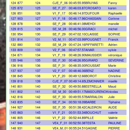
124
877
124
CJE_F_06
00:45:55.95
BRUYAS
Fanny
125
872
125
SE_F_27
00:46:03.87
CROSATO
karen
126
851
126
V1_F_17
00:46:14.97
DUFOUR
Raphaelle
127
903
127
V1_F_18
00:46:17.96
CHASSAIN
Corinne
128
878
128
SE_F_28
00:46:41.08
MEHDI
manolie
129
815
129
SE_M_28
00:46:56.00
GRACI
michel
130
954
130
SE_F_29
00:47:02.10
CLAISSE
SOPHIE
131
814
131
V2_M_11
00:47:03.99
POUGNET
Franck
132
880
132
SE_M_29
00:47:24.16
PIFFARETTI
Adrien
133
809
133
V2_F_06
00:47:57.57
AIVAR
sylvie
134
871
134
V1_F_19
00:48:26.90
MAUSSIER
véronique
135
946
135
SE_F_30
00:48:26.95
GIRARD
SEVERINE
136
916
136
SE_F_31
00:48:35.00
ROUSSAT
Marie
137
937
137
V2_F_07
00:48:46.06
BENZ
NADINE
138
845
138
V1_F_20
00:49:12.66
BOROT
Christine
139
818
139
CJE_F_07
00:49:14.65
LEMONNIER
maelle
140
801
140
SE_F_32
00:49:50.88
ESTRELLA
Maud
141
802
141
SE_M_30
00:49:51.17
MASOURENOK
nicolas
142
816
142
SE_F_33
00:49:55.57
BARRALON
Julie
143
835
143
SE_F_34
00:50:18.09
BARBE
Tiphaine
144
927
144
SE_F_35
00:51:38.42
CALEIRON
AUDE
145
863
145
V1_F_21
00:51:53.34
BOUCHUT
valerie
146
805
146
V1_F_22
00:52:44.89
PILLE
Valérie
147
940
147
VE4_F_01
00:52:50.38
TESTA
PAULINE
148
931
148
VE4_M_01
00:55:24.51
GAGNE
PIERRE