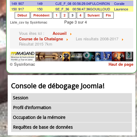
149
907
149
CJE_F_08
00:56:29.04
FULCHIRON
Coralie
150
917
150
SE_F_36
00:56:47.36
GOUILLOUD
Laurence
Début
Précédent
1
2
3
4
Suivant
Fin
Page 3 sur 4
Liste_csv by Sysinfomac
Vous êtes ici :
Accueil
Course de la Chataîgne
Les résultats 2008-2017
Résultat 2015 7km
© Sysinfomac
Haut de page
Console de débogage Joomla!
Session
Profil d'information
Occupation de la mémoire
Requêtes de base de données