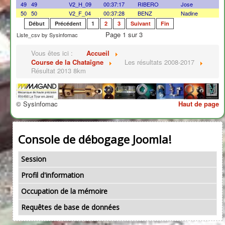
49
49
V2_H_09
00:37:17
RIBERO
Jose
50
50
V2_F_04
00:37:28
BENZ
Nadine
Début
Précédent
1
2
3
Suivant
Fin
Page 1 sur 3
Liste_csv by Sysinfomac
Vous êtes ici :
Accueil
Course de la Chataîgne
Les résultats 2008-2017
Résultat 2013 8km
© Sysinfomac
Haut de page
Console de débogage Joomla!
Session
Profil d'information
Occupation de la mémoire
Requêtes de base de données