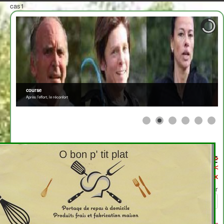
cas1
course
Après l'effort, le réconfort
≡
>
<
2708310
x
Afficher par