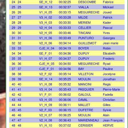
24
24
SE_H_12
00:32:25
DESCOMBE
Fabrice
25
25
SE_H_13
00:32:37
VIALLA
Mickael
26
26
V1_H_05
00:33:15
MEGUIRECHE
Joued
27
27
V3_H_02
00:33:28
MILDE
Patrick
28
28
V3_H_03
00:33:30
MERIEM
Kader
29
29
V2_H_04
00:33:33
CELLIER
Pascal
30
30
V2_H_05
00:33:46
TINCANI
Yves
31
31
V1_H_06
00:33:49
PUNTURO
Georges
32
32
V2_H_06
00:34:14
GUILLEMOT
Jean marie
33
33
CJE_H_04
00:34:19
BOYER
Robin
34
34
SE_F_01
00:34:36
DUPUY
Elisabeth
35
35
V1_H_07
00:34:37
DUPUY
Frederic
36
36
CJE_H_05
00:34:50
MEGUIRECHE
Ryad
37
37
CJE_F_01
00:34:56
BAY
Pauline
38
38
V2_F_02
00:35:14
VILLETON
Jocelyne
39
39
SE_H_14
00:35:25
MOULIN
Jonathan
40
40
V1_H_08
00:35:32
MANCINI
Regis
41
41
V3_H_04
00:35:43
PASQUIER
Pierre-Marie
42
42
V1_F_01
00:36:02
GALOUL
Fadella
43
43
V3_H_05
00:36:06
DAVAL
Christian
44
44
V1_H_09
00:36:11
MALLET
Gilles
45
45
V2_F_03
00:36:15
DUFETRE
Sylvie
46
46
V2_H_07
00:36:25
MOULIN
Alain
47
47
V2_H_08
00:36:43
MARIENNEAU
Jean François
48
48
V1_H_10
00:37:02
CERISIER
HERVE