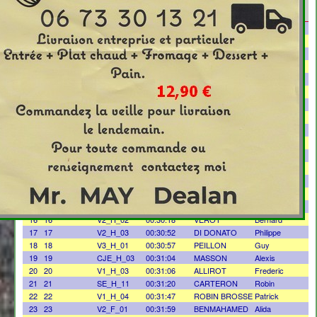
Scratch
Clt_cat
Temps
Nom
Prénom
1
1
SE_H_01
00:24:07
FOURNEL
Laurent
2
2
SE_H_02
00:25:18
BIJAS
Patrick
3
3
SE_H_03
00:26:51
JURAN
Pierre
4
4
SE_H_04
00:27:25
LOMBARD
Thibaut
5
5
SE_H_05
00:27:45
BONNET
Eric
6
6
SE_H_06
00:27:53
VIALLA
Vincent
7
7
SE_H_07
00:27:57
BARJOT
Cedric
8
8
SE_H_08
00:28:24
MENANT
Regis
9
9
CJE_H_01
00:28:29
GROIZARD
Felix
10
10
SE_H_09
00:28:47
CROUZET
Cyrille
11
11
V1_H_01
00:29:13
VIRIN
Jean Cyrille
12
12
CJE_H_02
00:29:19
SOLIAC
Thibaut
13
13
SE_H_10
00:29:53
NUNEZ
Sebastien
14
14
V1_H_02
00:30:04
BOUCHET
Lionnel
15
15
V2_H_01
00:30:17
FIGUERAS
Patrick
16
16
V2_H_02
00:30:18
VEROT
Bernard
17
17
V2_H_03
00:30:52
DI DONATO
Philippe
18
18
V3_H_01
00:30:57
PEILLON
Guy
19
19
CJE_H_03
00:31:04
MASSON
Alexis
20
20
V1_H_03
00:31:06
ALLIROT
Frederic
21
21
SE_H_11
00:31:20
CARTERON
Robin
22
22
V1_H_04
00:31:47
ROBIN BROSSE
Patrick
23
23
V2_F_01
00:31:59
BENMAHAMED
Alida