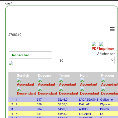
cas1
≡
2708310
Afficher par
Scratch
Dossard
Temps
Nom
Prénom
1
1
347
52:46,0
LACASSAGNE
Guillaume
2
2
359
53:55,0
DALLAT
Wyssam
3
3
334
54:26,0
ARCOS
Patrick
4
4
311
54:43,0
LAGNIET
Lo