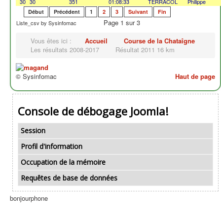
30
30
351
01:08:33
TERRACOL
Philippe
Début
Précédent
1
2
3
Suivant
Fin
Page 1 sur 3
Liste_csv by Sysinfomac
Vous êtes ici :
Accueil
Course de la Chataîgne
Les résultats 2008-2017
Résultat 2011 16 km
© Sysinfomac
Haut de page
Console de débogage Joomla!
Session
Profil d'information
Occupation de la mémoire
Requêtes de base de données
bonjourphone