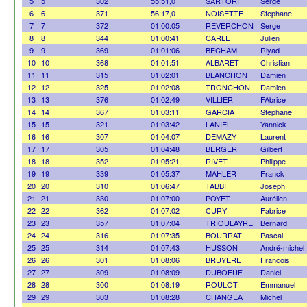
5
5
302
55:51,0
SARTORI
Serge
6
6
371
56:17,0
NOISETTE
Stephane
7
7
372
01:00:05
REVERCHON
Serge
8
8
344
01:00:41
CARLE
Julien
9
9
369
01:01:06
BECHAM
Riyad
10
10
368
01:01:51
ALBARET
Christian
11
11
315
01:02:01
BLANCHON
Damien
12
12
325
01:02:08
TRONCHON
Damien
13
13
376
01:02:49
VILLIER
FAbrice
14
14
367
01:03:11
GARCIA
Stephane
15
15
321
01:03:42
LANIEL
Yannick
16
16
307
01:04:07
DEMAZY
Laurent
17
17
305
01:04:48
BERGER
Gilbert
18
18
352
01:05:21
RIVET
Philippe
19
19
339
01:05:37
MAHLER
Franck
20
20
310
01:06:47
TABBI
Joseph
21
21
330
01:07:00
POYET
Aurélien
22
22
362
01:07:02
CURY
Fabrice
23
23
357
01:07:04
TRIOULAYRE
Bernard
24
24
316
01:07:35
BOURRAT
Pascal
25
25
314
01:07:43
HUSSON
André-michel
26
26
301
01:08:06
BRUYERE
Francois
27
27
309
01:08:09
DUBOEUF
Daniel
28
28
300
01:08:19
ROULOT
Emmanuel
29
29
303
01:08:28
CHANGEA
Michel