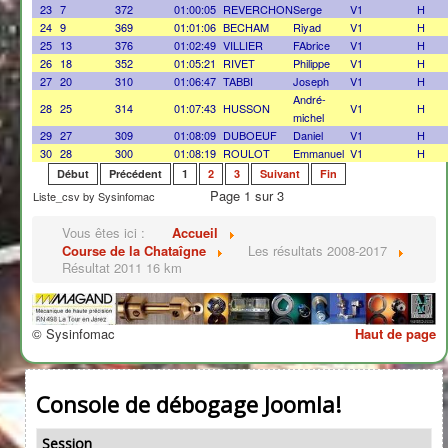
23
7
372
01:00:05
REVERCHON
Serge
V1
H
24
9
369
01:01:06
BECHAM
Riyad
V1
H
25
13
376
01:02:49
VILLIER
FAbrice
V1
H
26
18
352
01:05:21
RIVET
Philippe
V1
H
27
20
310
01:06:47
TABBI
Joseph
V1
H
André-
28
25
314
01:07:43
HUSSON
V1
H
michel
29
27
309
01:08:09
DUBOEUF
Daniel
V1
H
30
28
300
01:08:19
ROULOT
Emmanuel
V1
H
Début
Précédent
1
2
3
Suivant
Fin
Page 1 sur 3
Liste_csv by Sysinfomac
Vous êtes ici :
Accueil
Course de la Chataîgne
Les résultats 2008-2017
Résultat 2011 16 km
© Sysinfomac
Haut de page
Console de débogage Joomla!
Session