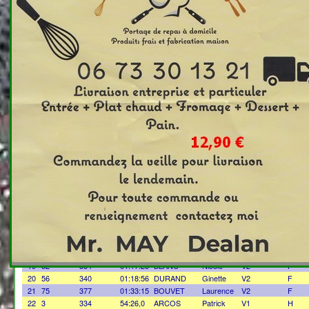
Scratch
Dossard
Temps
Prénom
Catégorie
Sex
Nom
1
74
363
01:30:22
JOZY
Eugène
V4
H
Jean
2
38
342
01:12:39
RIFFARD
V3
H
Claude
3
55
343
01:18:40
BERCHOUX
Maurice
V3
H
4
68
324
01:23:37
GOULAILLER
Paul
V3
H
5
5
302
55:51,0
SARTORI
Serge
V2
H
6
10
368
01:01:51
ALBARET
Christian
V2
H
7
17
305
01:04:48
BERGER
Gilbert
V2
H
8
23
357
01:07:04
TRIOULAYRE
Bernard
V2
H
9
24
316
01:07:35
BOURRAT
Pascal
V2
H
10
26
301
01:08:06
BRUYERE
Francois
V2
H
11
32
355
01:09:47
GUIRAO
Andre
V2
H
12
37
358
01:11:59
IDIR
Hocine
V2
H
13
40
336
01:13:20
ROURE
Jean
V2
H
14
45
317
01:15:10
DELTOUR
Frédéric
V2
H
15
46
360
01:15:26
DURAND
Pierre
V2
H
16
47
337
01:15:35
ROUSSEY
Sylvie
V2
F
17
49
378
01:16:25
REYMOND
Philippe
V2
H
18
50
306
01:16:35
MURAT
Joseph
V2
H
19
52
354
01:17:25
BLANC
Nicole
V2
F
20
56
340
01:18:56
DURAND
Ginette
V2
F
21
75
377
01:33:15
BOUVET
Laurence
V2
F
22
3
334
54:26,0
ARCOS
Patrick
V1
H