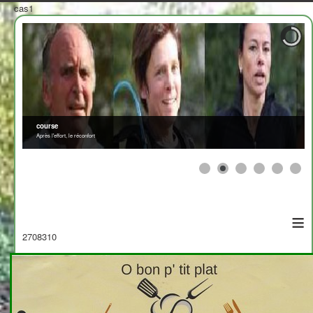
cas1
course
Après l'effort, le réconfort
≡
2708310
Afficher par
>
<
x