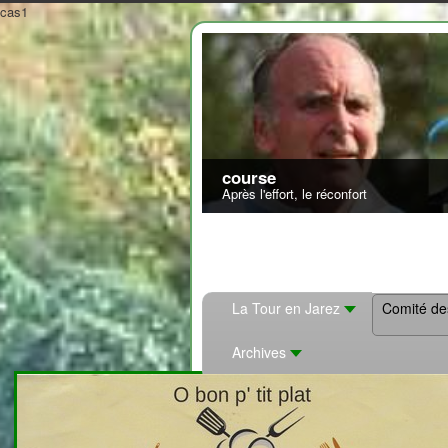
cas1
La Tour en Jarez
Comité de
Archives
2708310
>
Spectacles
<
x