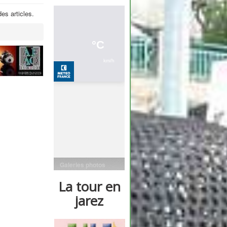
es articles.
Galeries photos
La tour en
jarez