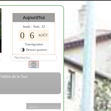
Aujourd'hui
Jeudi - Sem. 32
0
6
AOÛT
Transfiguration
Dernier quartier
T
Rechercher
ok
Théâtre de la Tour
Méteo