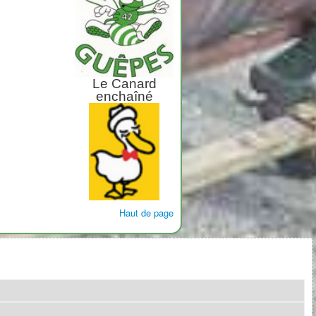
Le Canard
enchaîné
Haut de page