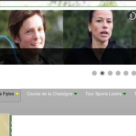
s Fętes
Course de la Chataîgne
Tour Sports Loisirs