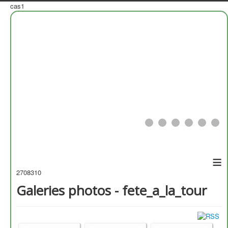
cas1
≡
2708310
Galeries photos - fete_a_la_tour