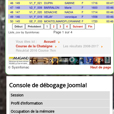
46
149
V1_F_021
DUPIN
SABINE
F
1716
00:47
47
148
V2_F_009
BARRALON
Marie
F
1600
00:46
48
147
V1_F_020
SENACHE
NADIA
F
1714
00:46
49
146
V1_F_019
VELAY
veronique
F
1558
00:46
50
145
SE_F_033
MONTELIMARD
FLORIANNE
F
1720
00:46
Début
Précédent
1
2
3
4
Suivant
Fin
Page 1 sur 4
Liste_csv by Sysinfomac
Vous êtes ici :
Accueil
Course de la Chataîgne
Les résultats 2008-2017
Résuktat 2016 Course 7km
© Sysinfomac
Haut de page
Console de débogage Joomla!
Session
Profil d'information
Occupation de la mémoire