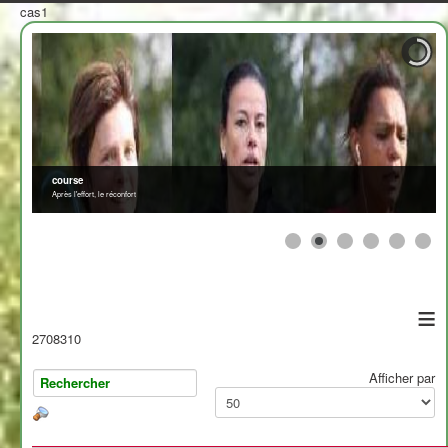
cas1
≡
2708310
Afficher par