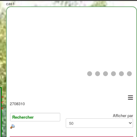
cas1
≡
>
<
2708310
x
Afficher par