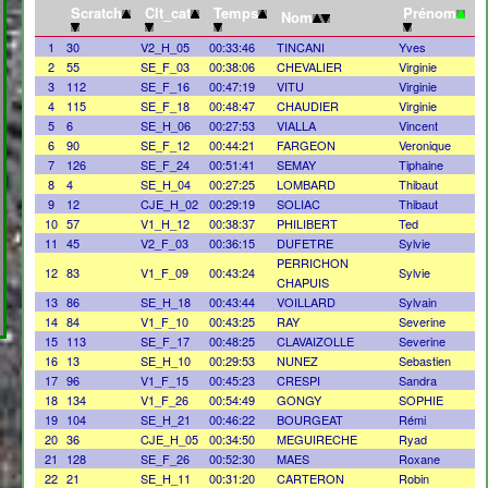
Scratch
Clt_cat
Temps
Prénom
Nom
1
30
V2_H_05
00:33:46
TINCANI
Yves
2
55
SE_F_03
00:38:06
CHEVALIER
Virginie
3
112
SE_F_16
00:47:19
VITU
Virginie
4
115
SE_F_18
00:48:47
CHAUDIER
Virginie
5
6
SE_H_06
00:27:53
VIALLA
Vincent
6
90
SE_F_12
00:44:21
FARGEON
Veronique
7
126
SE_F_24
00:51:41
SEMAY
Tiphaine
8
4
SE_H_04
00:27:25
LOMBARD
Thibaut
9
12
CJE_H_02
00:29:19
SOLIAC
Thibaut
10
57
V1_H_12
00:38:37
PHILIBERT
Ted
11
45
V2_F_03
00:36:15
DUFETRE
Sylvie
PERRICHON
12
83
V1_F_09
00:43:24
Sylvie
CHAPUIS
13
86
SE_H_18
00:43:44
VOILLARD
Sylvain
14
84
V1_F_10
00:43:25
RAY
Severine
15
113
SE_F_17
00:48:25
CLAVAIZOLLE
Severine
16
13
SE_H_10
00:29:53
NUNEZ
Sebastien
17
96
V1_F_15
00:45:23
CRESPI
Sandra
18
134
V1_F_26
00:54:49
GONGY
SOPHIE
19
104
SE_H_21
00:46:22
BOURGEAT
Rémi
20
36
CJE_H_05
00:34:50
MEGUIRECHE
Ryad
21
128
SE_F_26
00:52:30
MAES
Roxane
22
21
SE_H_11
00:31:20
CARTERON
Robin