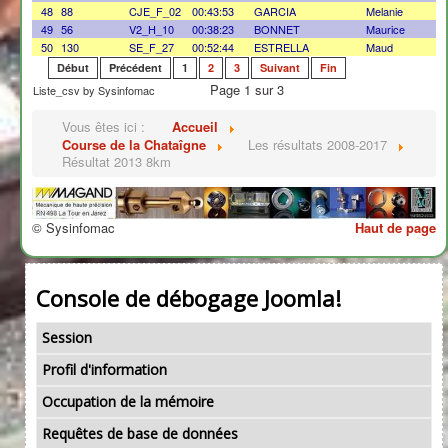
48
88
CJE_F_02
00:43:53
GARCIA
Melanie
49
56
V2_H_10
00:38:23
BONNET
Maurice
50
130
SE_F_27
00:52:44
ESTRELLA
Maud
Début
Précédent
1
2
3
Suivant
Fin
Page 1 sur 3
Liste_csv by Sysinfomac
Vous êtes ici :
Accueil
Course de la Chataîgne
Les résultats 2008-2017
Résultat 2013 8km
© Sysinfomac
Haut de page
Console de débogage Joomla!
Session
Profil d'information
Occupation de la mémoire
Requêtes de base de données