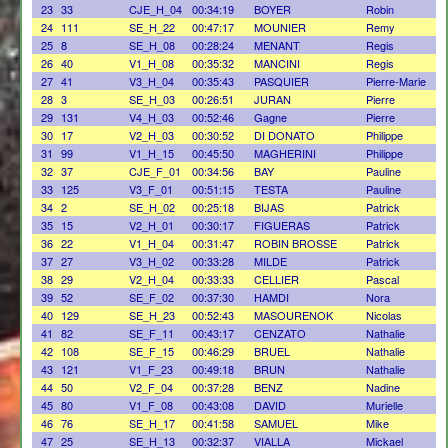
23
33
CJE_H_04
00:34:19
BOYER
Robin
24
111
SE_H_22
00:47:17
MOUNIER
Remy
25
8
SE_H_08
00:28:24
MENANT
Regis
26
40
V1_H_08
00:35:32
MANCINI
Regis
27
41
V3_H_04
00:35:43
PASQUIER
Pierre-Marie
28
3
SE_H_03
00:26:51
JURAN
Pierre
29
131
V4_H_03
00:52:46
Gagne
Pierre
30
17
V2_H_03
00:30:52
DI DONATO
Philippe
31
99
V1_H_15
00:45:50
MAGHERINI
Philippe
32
37
CJE_F_01
00:34:56
BAY
Pauline
33
125
V3_F_01
00:51:15
TESTA
Pauline
34
2
SE_H_02
00:25:18
BIJAS
Patrick
35
15
V2_H_01
00:30:17
FIGUERAS
Patrick
36
22
V1_H_04
00:31:47
ROBIN BROSSE
Patrick
37
27
V3_H_02
00:33:28
MILDE
Patrick
38
29
V2_H_04
00:33:33
CELLIER
Pascal
39
52
SE_F_02
00:37:30
HAMDI
Nora
40
129
SE_H_23
00:52:43
MASOURENOK
Nicolas
41
82
SE_F_11
00:43:17
CENZATO
Nathalie
42
108
SE_F_15
00:46:29
BRUEL
Nathalie
43
121
V1_F_23
00:49:18
BRUN
Nathalie
44
50
V2_F_04
00:37:28
BENZ
Nadine
45
80
V1_F_08
00:43:08
DAVID
Murielle
46
76
SE_H_17
00:41:58
SAMUEL
Mike
47
25
SE_H_13
00:32:37
VIALLA
Mickael