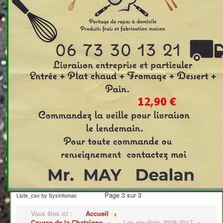
Scratch
Dossard
Temps
Prénom
Catégorie
Sex
Nom
61
5
302
55:51,0
SARTORI
Serge
V2
H
62
10
368
01:01:51
ALBARET
Christian
V2
H
63
17
305
01:04:48
BERGER
Gilbert
V2
H
64
23
357
01:07:04
TRIOULAYRE
Bernard
V2
H
65
24
316
01:07:35
BOURRAT
Pascal
V2
H
66
26
301
01:08:06
BRUYERE
Francois
V2
H
67
32
355
01:09:47
GUIRAO
Andre
V2
H
68
37
358
01:11:59
IDIR
Hocine
V2
H
69
40
336
01:13:20
ROURE
Jean
V2
H
70
45
317
01:15:10
DELTOUR
Frédéric
V2
H
71
46
360
01:15:26
DURAND
Pierre
V2
H
72
49
378
01:16:25
REYMOND
Philippe
V2
H
73
50
306
01:16:35
MURAT
Joseph
V2
H
Jean
74
38
342
01:12:39
RIFFARD
V3
H
Claude
75
55
343
01:18:40
BERCHOUX
Maurice
V3
H
76
68
324
01:23:37
GOULAILLER
Paul
V3
H
77
74
363
01:30:22
JOZY
Eugène
V4
H
Début
Précédent
1
2
3
Suivant
Fin
Page 3 sur 3
Liste_csv by Sysinfomac
Vous êtes ici :
Accueil
Course de la Chataîgne
Les résultats 2008-2017