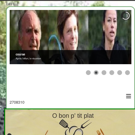
cas1
course
Après l'effort, le réconfort
≡
2708310
Afficher par
>
<
x