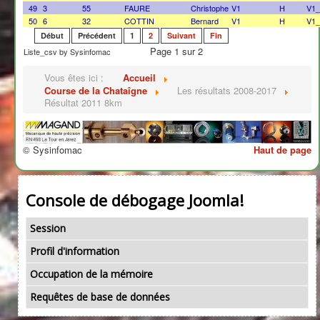
49
3
55
FAURE
Christophe
V1
H
V1
50
6
32
COTTIN
Bernard
V1
H
V1
Début
Précédent
1
2
Suivant
Fin
Page 1 sur 2
Liste_csv by Sysinfomac
Vous êtes ici :
Accueil
Course de la Chataîgne
Les résultats 2008-2017
Résultat 2011 8km
© Sysinfomac
Haut de page
Console de débogage Joomla!
Session
Profil d'information
Occupation de la mémoire
Requêtes de base de données