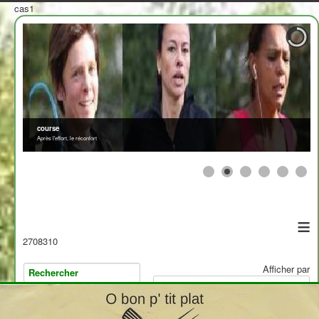
cas1
course
Après l'effort, le réconfort
≡
2708310
Afficher par
>
<