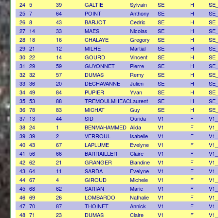
24
5
39
GALTIE
Sylvain
SE
H
SE
25
7
64
POINT
Anthony
SE
H
SE
26
8
43
BARJOT
Cedric
SE
H
SE
27
14
33
MAES
Nicolas
SE
H
SE
28
18
16
CHALAYE
Gregory
SE
H
SE
29
21
12
MILHE
Martial
SE
H
SE
30
22
14
GOURD
Vincent
SE
H
SE
31
29
59
GUYONNET
Pierre
SE
H
SE
32
32
57
DUMAS
Remy
SE
H
SE
33
36
20
DECHAVANNE
Julien
SE
H
SE
34
49
84
PUPIER
Yvan
SE
H
SE
35
53
88
TREMOULMHEAC
Laurent
SE
H
SE
36
78
83
MICHAT
Guy
SE
H
SE
37
13
44
SID
Ourida
V1
F
V1_
38
24
1
BENMAHAMMED
Alida
V1
F
V1_
39
39
2
VERROUL
Isabelle
V1
F
V1_
40
43
67
LAPLUME
Evelyne
V1
F
V1_
41
56
66
BARRAILLER
Claire
V1
F
V1_
42
62
21
GRANGER
Blandine
V1
F
V1_
43
64
11
SARDA
Evelyne
V1
F
V1_
44
67
4
GIROUD
Michele
V1
F
V1_
45
68
62
SARIAN
Marie
V1
F
V1_
46
69
26
LOMBARDO
Nathalie
V1
F
V1_
47
70
87
THOINET
Annick
V1
F
V1_
48
71
23
DUMAS
Claire
V1
F
V1_